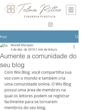
Post
Muriell Marques
4 de dez. de 2019
1 min de leitura
Aumente a comunidade do
seu blog
Com Wix Blog, você compartilha sua 
voz com o mundo e também cria 
uma comunidade online. O Wix Blog 
possui uma área de membros na 
qual os leitores podem se registrar 
facilmente para se tornarem 
membros do seu blog.  