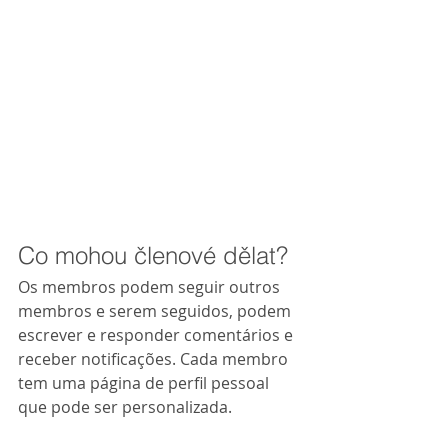
Co mohou členové dělat?
Os membros podem seguir outros 
membros e serem seguidos, podem 
escrever e responder comentários e 
receber notificações. Cada membro 
tem uma página de perfil pessoal 
que pode ser personalizada.   